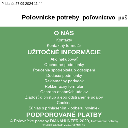
Pridané: 27.09.2024 11:44
Poľovnícke potreby
poľovníctvo
puš
O NÁS
Kontakty
Kontaktný formulár
UŽITOČNÉ INFORMÁCIE
Ako nakupovať
Obchodné podmienky
Poučenie spotrebiteľa o odstúpení
Dodacie podmienky
Reklamačný poriadok
Reklamačný formulár
Ochrana osobných údajov
Žiadosť o prístup alebo odstránenie údajov
Cookies
Súhlas s prihlásením k odberu noviniek
PODPOROVANÉ PLATBY
© Poľovnícke potreby DIANAHUNTER 2020,
Poľovnícke potreby
© MiBe ESHOP 2021, verzia: 48