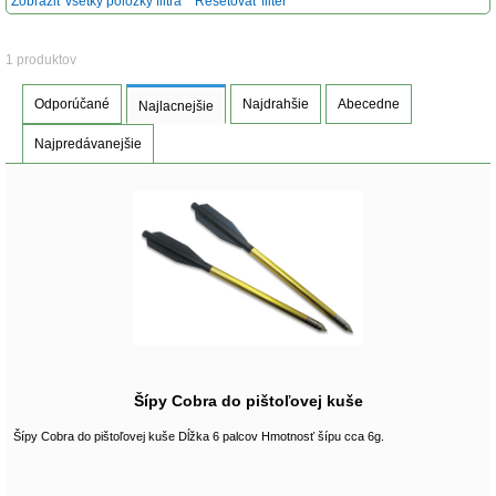
Zobraziť všetky položky filtra
Resetovať filter
1 produktov
Odporúčané
Najdrahšie
Abecedne
Najlacnejšie
Najpredávanejšie
Šípy Cobra do pištoľovej kuše
Šípy Cobra do pištoľovej kuše Dĺžka 6 palcov Hmotnosť šípu cca 6g.