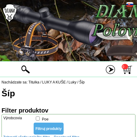
0
Nachádzate sa:
Titulka
/
LUKY A KUŠE
/
Luky
/
Šíp
Šíp
Filter produktov
Výrobcovia
Poe