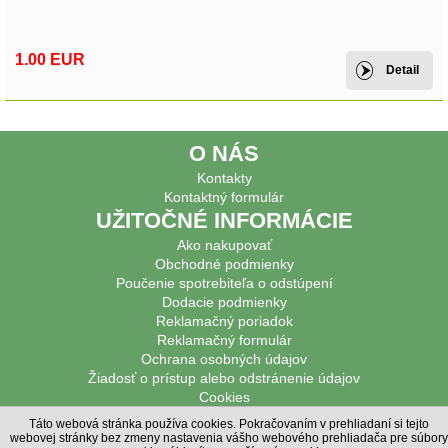
1.00 EUR
Detail
O NÁS
Kontakty
Kontaktný formulár
UŽITOČNÉ INFORMÁCIE
Ako nakupovať
Obchodné podmienky
Poučenie spotrebiteľa o odstúpení
Dodacie podmienky
Reklamačný poriadok
Reklamačný formulár
Ochrana osobných údajov
Žiadosť o prístup alebo odstránenie údajov
Cookies
Súhlas s prihlásením k odberu noviniek
Táto webová stránka používa cookies. Pokračovaním v prehliadaní si tejto
PODPOROVANÉ PLATBY
webovej stránky bez zmeny nastavenia vášho webového prehliadača pre súbory