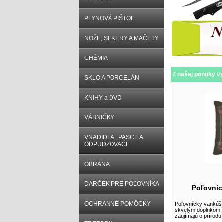
PLYNOVÁ PIŠTOĽ
NOŽE, SEKERY A MAČETY
CHÉMIA
Z našej ponuky v
SKLO A PORCELÁN
KNIHY a DVD
VÁBNIČKY
VNADIDLA , PASCE A
ODPUDZOVAČE
OBRANA
DARČEK PRE POĽOVNÍKA
Poľovníc
OCHRANNÉ POMÔCKY
Poľovnícky vankúš 
skvelým doplnkom p
zaujímajú o prírodu