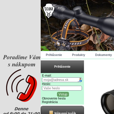
Prihlásenie
Produkty
Dokumenty
Prihlásenie
E-mail:
Heslo:
Obnovenie hesla
Registrácia
Nákupný košík