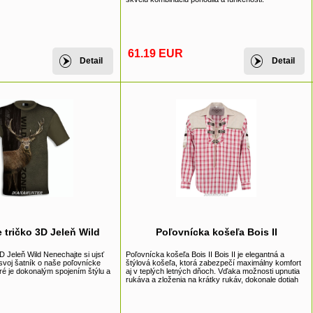
61.19 EUR
Detail
Detail
 tričko 3D Jeleň Wild
Poľovnícka košeľa Bois II
D Jeleň Wild Nenechajte si ujsť
Poľovnícka košeľa Bois II Bois II je elegantná a
ť svoj šatník o naše poľovnícke
štýlová košeľa, ktorá zabezpečí maximálny komfort
oré je dokonalým spojením štýlu a
aj v teplých letných dňoch. Vďaka možnosti upnutia
rukáva a zloženia na krátky rukáv, dokonale dotiah