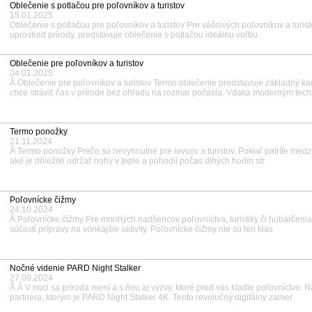
Oblečenie s potlačou pre poľovníkov a turistov
15.01.2025
Oblečenie s potlačou pre poľovníkov a turistov Pre vášnivých poľovníkov a turisto
uprostred prírody, predstavuje oblečenie s potlačou ideálnu voľbu.
Oblečenie pre poľovníkov a turistov
04.01.2025
Â Oblečenie pre poľovníkov a turistov Termo oblečenie predstavuje základný ka
chce stráviť čas v prírode bez ohľadu na rozmar počasia. Vďaka moderným tec
Termo ponožky
21.11.2024
Â Termo ponožky Prečo sú nevyhnutné pre lovcov a turistov. Pokiaľ patríte medzi 
aké je dôležité udržať nohy v teple a pohodlí počas dlhých hodín str
Poľovnícke čižmy
24.10.2024
Â Poľovnícke čižmy Pre mnohých nadšencov poľovníctva, turistiky či hubárčenia 
súčastí prípravy na vonkajšie aktivity. Poľovnícke čižmy nie sú len klas
Nočné videnie PARD Night Stalker
27.09.2024
Â Â V noci sa príroda mení a s ňou aj výzvy, ktoré pred vás kladie poľovníctvo. 
partnera, ktorým je PARD Night Stalker 4K. Tento revolučný digitálny zamer