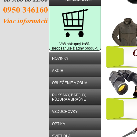
Váš nákupný košík
neobsahuje žiadny produkt.
NOVINKY
AKCIE
OBLEČENIE A OBUV
RUKSAKY, BATOHY,
PÚZDRA A BRAŠNE
VZDUCHOVKY
OPTIKA
SVIETIDLÁ