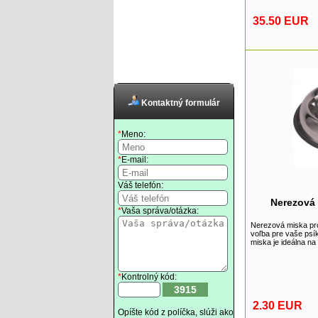
35.50 EUR
Kontaktný formulár
*
Meno:
*
E-mail:
Váš telefón:
Nerezová
*
Vaša správa/otázka:
Nerezová miska pro
voľba pre vaše psí
miska je ideálna na
*
Kontrolný kód:
3915
2.30 EUR
Opíšte kód z políčka, slúži ako