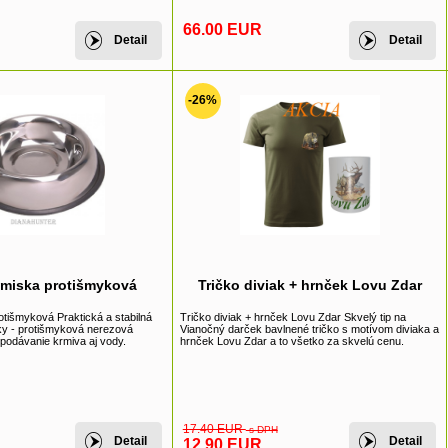
66.00 EUR
Detail
Detail
-26%
 miska protišmyková
Tričko diviak + hrnček Lovu Zdar
tišmyková Praktická a stabilná
Tričko diviak + hrnček Lovu Zdar Skvelý tip na
ky - protišmyková nerezová
Vianočný darček bavlnené tričko s motívom diviaka a
 podávanie krmiva aj vody.
hrnček Lovu Zdar a to všetko za skvelú cenu.
17.40 EUR
s DPH
Detail
Detail
12.90 EUR