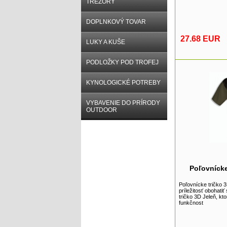
TREZORY
DOPLNKOVÝ TOVAR
27.68 EUR
LUKY A KUŠE
PODLOŽKY POD TROFEJ
KYNOLOGICKÉ POTREBY
VYBAVENIE DO PRÍRODY
OUTDOOR
Poľovnícke
Poľovnícke tričko 3
príležitosť obohati
tričko 3D Jeleň, kt
funkčnost