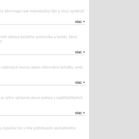
v, ktorí majú radi individuálny štýl a chcú vyniknúť
viac >
meň výbavy každého poľovníka a turistu, ktorý
hn
viac >
vášnivých lovcov alebo milovníkov turistiky, viete,
viac >
je výbor správnej obuvi jednou z najdôležitejších
viac >
Na úspešný lov v tme potrebujete spoľahlivého