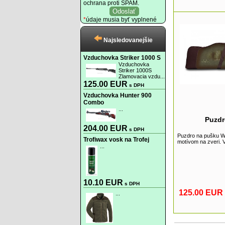
ochrana proti SPAM.
*
údaje musia byť vyplnené
Najsledovanejšie
Vzduchovka Striker 1000 S
Vzduchovka
Striker 1000S
Zlamovacia vzdu...
125.00 EUR
s DPH
Vzduchovka Hunter 900
Combo
...
Puzdr
204.00 EUR
s DPH
Puzdro na pušku W
Trofiwax vosk na Trofej
motívom na zveri. V
...
10.10 EUR
s DPH
125.00 EUR
...