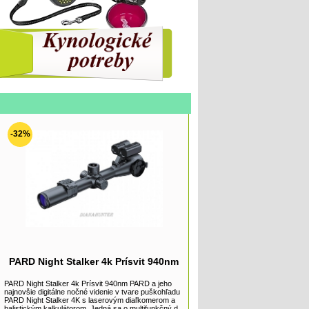
-32%
PARD Night Stalker 4k Prísvit 940nm
PARD Night Stalker 4k Prísvit 940nm PARD a jeho
najnovšie digitálne nočné videnie v tvare puškohľadu
PARD Night Stalker 4K s laserovým diaľkomerom a
balistickým kalkulátorom. Jedná sa o multifunkčný d