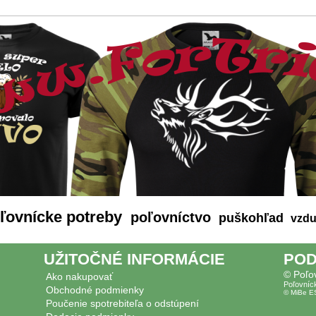
ľovnícke potreby
poľovníctvo
puškohľad
vzdu
UŽITOČNÉ INFORMÁCIE
POD
© Poľo
Ako nakupovať
Poľovníc
Obchodné podmienky
© MiBe E
Poučenie spotrebiteľa o odstúpení