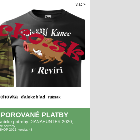
viac >
chovka
ďalekohľad
ruksak
POROVANÉ PLATBY
vnícke potreby DIANAHUNTER 2020,
ke potreby
SHOP 2021, verzia: 48