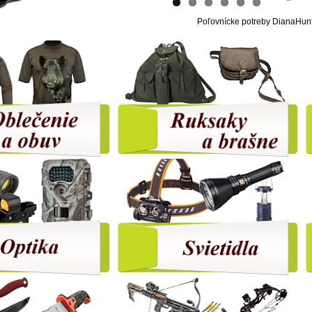
Poľovnícke potreby DianaHunter **** Info l