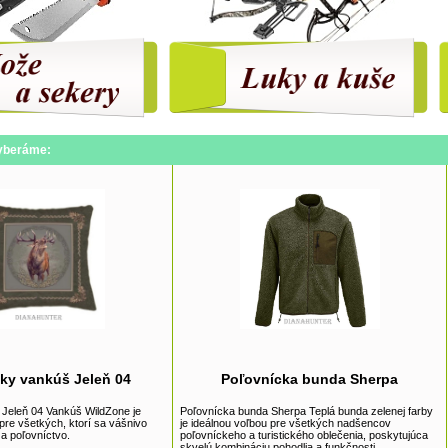
yberáme:
ky vankúš Jeleň 04
Poľovnícka bunda Sherpa
Jeleň 04 Vankúš WildZone je
Poľovnícka bunda Sherpa Teplá bunda zelenej farby
re všetkých, ktorí sa vášnivo
je ideálnou voľbou pre všetkých nadšencov
 a poľovníctvo.
poľovníckeho a turistického oblečenia, poskytujúca
skvelú kombináciu pohodlia a funkčnosti.