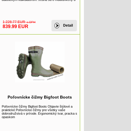
1 228.77 EUR
s DPH
Detail
839.99 EUR
Poľovnícke čižmy Bigfoot Boots
Poľovnícke čižmy Bigfoot Boots Objavte štýlové a
praktické Poľovnícke čižmy pre všetky vaše
dobrodružstvá v prírode. Ergonomický tvar, pracka s
opaskom