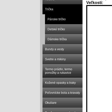
Veľkosti:
Trička
Pánske tričko
Detské tričko
Dámske trička
Bundy a vesty
Svetre a mikiny
Termo prádlo, termo
ponožky a rukavice
Kožené opasky a traky
Poľovnícke bola a kravaty
Okuliare