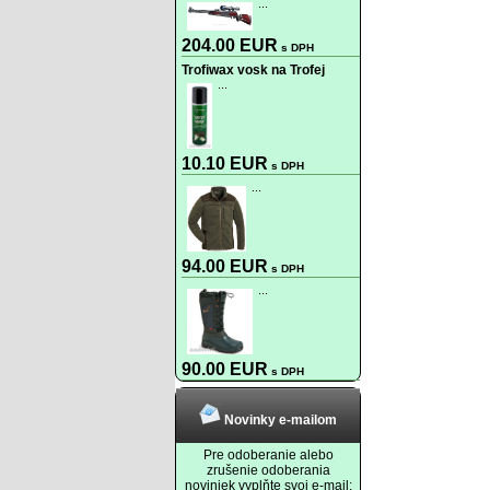
...
204.00 EUR
s DPH
Trofiwax vosk na Trofej
...
10.10 EUR
s DPH
...
94.00 EUR
s DPH
...
90.00 EUR
s DPH
Novinky e-mailom
Pre odoberanie alebo
zrušenie odoberania
noviniek vyplňte svoj e-mail: