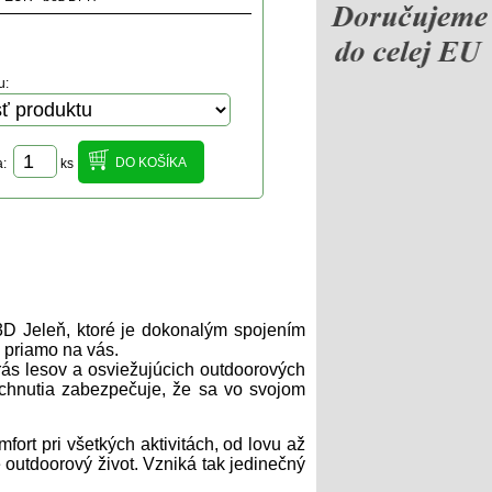
u:
a:
ks
o 3D Jeleň, ktoré je dokonalým spojením
y priamo na vás.
krás lesov a osviežujúcich outdoorových
schnutia zabezpečuje, že sa vo svojom
ort pri všetkých aktivitách, od lovu až
outdoorový život. Vzniká tak jedinečný