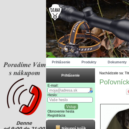
Prihlásenie
Produkty
Dokumenty
Nachádzate sa:
Ti
Prihlásenie
Poľovníck
E-mail:
Heslo:
Obnovenie hesla
Registrácia
Nákupný košík