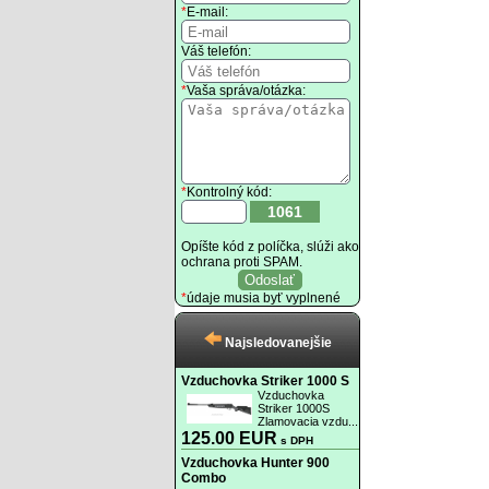
*
E-mail:
Váš telefón:
*
Vaša správa/otázka:
*
Kontrolný kód:
1061
Opíšte kód z políčka, slúži ako
ochrana proti SPAM.
*
údaje musia byť vyplnené
Najsledovanejšie
Vzduchovka Striker 1000 S
Vzduchovka
Striker 1000S
Zlamovacia vzdu...
125.00 EUR
s DPH
Vzduchovka Hunter 900
Combo