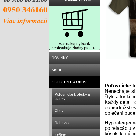
Váš nákupný košík
neobsahuje žiadny produkt.
NOVINKY
AKCIE
Popis prod
OBLEČENIE A OBUV
Poľovnícke tr
Nenechajte si 
Poľovnícke klobúky a
štýlu a funkčn
čiapky
Každý detail t
dobrodružstie
Obuv
oblečení budet
Hypoalergénna 
Nohavice
po relaxáciu v
kúsok, ktorý n
Košele