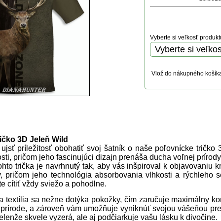
Vyberte si veľkosť produkt
Vlož do nákupného košík
uktu
ičko 3D Jeleň Wild
ujsť príležitosť obohatiť svoj šatník o naše poľovnícke tričk
osti, pričom jeho fascinujúci dizajn prenáša ducha voľnej prírod
ohto trička je navrhnutý tak, aby vás inšpiroval k objavovaniu 
v, pričom jeho technológia absorbovania vlhkosti a rýchleho 
e cítiť vždy sviežo a pohodlne.
textília sa nežne dotýka pokožky, čím zaručuje maximálny komf
 prírode, a zároveň vám umožňuje vyniknúť svojou vášeňou pre 
ielenže skvele vyzerá, ale aj podčiarkuje vašu lásku k divočine.