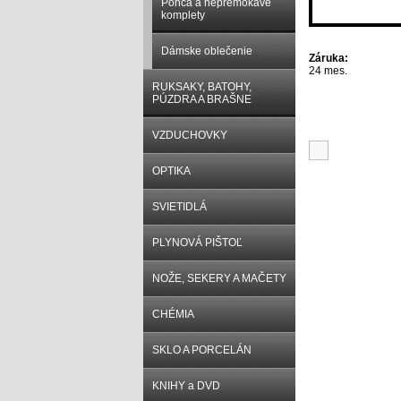
Ponča a nepremokavé
komplety
Dámske oblečenie
Záruka:
24 mes.
RUKSAKY, BATOHY,
PÚZDRA A BRAŠNE
Súvisiace p
VZDUCHOVKY
OPTIKA
SVIETIDLÁ
PLYNOVÁ PIŠTOĽ
NOŽE, SEKERY A MAČETY
CHÉMIA
SKLO A PORCELÁN
KNIHY a DVD