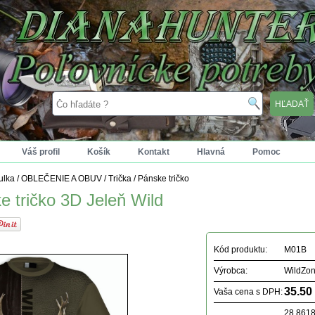
Váš profil
Košík
Kontakt
Hlavná
Pomoc
tulka
/
OBLEČENIE A OBUV
/
Trička
/
Pánske tričko
e tričko 3D Jeleň Wild
Kód produktu:
M01B
Výrobca:
WildZo
35.50
Vaša cena s DPH:
28.861