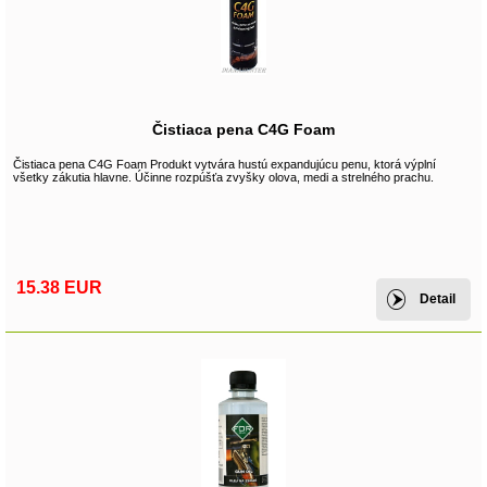
Čistiaca pena C4G Foam
Čistiaca pena C4G Foam Produkt vytvára hustú expandujúcu penu, ktorá výplní
všetky zákutia hlavne. Účinne rozpúšťa zvyšky olova, medi a strelného prachu.
15.38 EUR
Detail