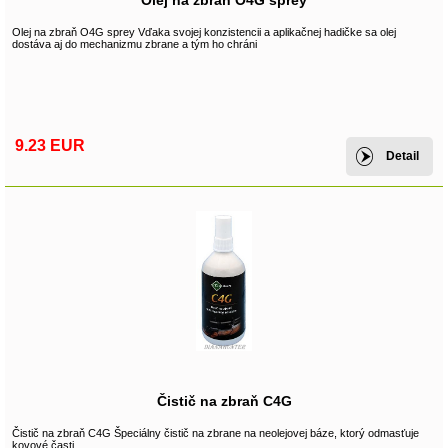
Olej na zbraň O4G sprey
Olej na zbraň O4G sprey Vďaka svojej konzistencii a aplikačnej hadičke sa olej
dostáva aj do mechanizmu zbrane a tým ho chráni
9.23 EUR
Detail
Čistič na zbraň C4G
Čistič na zbraň C4G Špeciálny čistič na zbrane na neolejovej báze, ktorý odmasťuje
kovové časti.