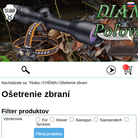
0
Nachádzate sa:
Titulka
/
CHÉMIA
/
Ošetrenie zbraní
Ošetrenie zbraní
Filter produktov
Výrobcovia
For
Klever
Nanogun
Nanoprotech
Tyrchem