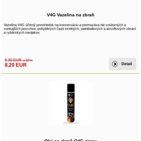
V4G Vazelina na zbraň
Vazelína V4G účinný prostriedok na konzerváciu a premazáva nie vnútorných a
vonkajších povrchov, pohyblivých časti strelných, paintballových a airsoftových zbraní
a rybárskych navijakov.
8.30 EUR
s DPH
Detail
8.20 EUR