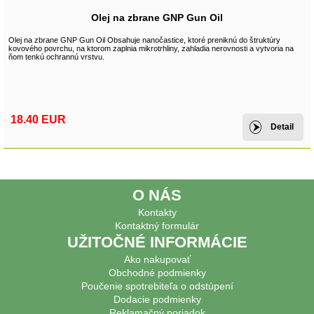
Olej na zbrane GNP Gun Oil
Olej na zbrane GNP Gun Oil Obsahuje nanočastice, ktoré preniknú do štruktúry
kovového povrchu, na ktorom zaplnia mikrotrhliny, zahladia nerovnosti a vytvoria na
ňom tenkú ochrannú vrstvu.
18.40 EUR
Detail
O NÁS
Kontakty
Kontaktný formulár
UŽITOČNÉ INFORMÁCIE
Ako nakupovať
Obchodné podmienky
Poučenie spotrebiteľa o odstúpení
Dodacie podmienky
Reklamačný poriadok