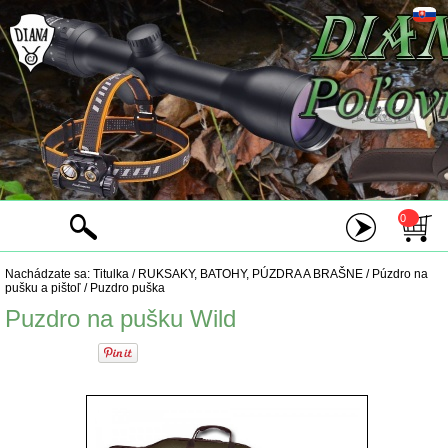
0
Nachádzate sa:
Titulka
/
RUKSAKY, BATOHY, PÚZDRA A BRAŠNE
/
Púzdro na
pušku a pištoľ
/
Puzdro puška
Puzdro na pušku Wild