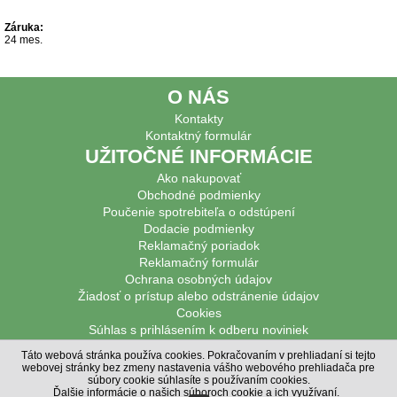
Záruka:
24 mes.
O NÁS
Kontakty
Kontaktný formulár
UŽITOČNÉ INFORMÁCIE
Ako nakupovať
Obchodné podmienky
Poučenie spotrebiteľa o odstúpení
Dodacie podmienky
Reklamačný poriadok
Reklamačný formulár
Ochrana osobných údajov
Žiadosť o prístup alebo odstránenie údajov
Cookies
Súhlas s prihlásením k odberu noviniek
PODPOROVANÉ PLATBY
Táto webová stránka používa cookies. Pokračovaním v prehliadaní si tejto
webovej stránky bez zmeny nastavenia vášho webového prehliadača pre
© Poľovnícke potreby DIANAHUNTER 2020,
Poľovnícke potreby
súbory cookie súhlasíte s používaním cookies.
© MiBe ESHOP 2021, verzia: 48
Ďalšie informácie o našich súboroch cookie a ich využívaní
.