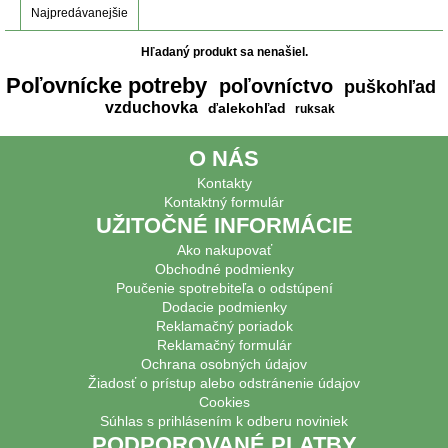
Najpredávanejšie
Hľadaný produkt sa nenašiel.
Poľovnícke potreby
poľovníctvo
puškohľad
vzduchovka
ďalekohľad
ruksak
O NÁS
Kontakty
Kontaktný formulár
UŽITOČNÉ INFORMÁCIE
Ako nakupovať
Obchodné podmienky
Poučenie spotrebiteľa o odstúpení
Dodacie podmienky
Reklamačný poriadok
Reklamačný formulár
Ochrana osobných údajov
Žiadosť o prístup alebo odstránenie údajov
Cookies
Súhlas s prihlásením k odberu noviniek
PODPOROVANÉ PLATBY